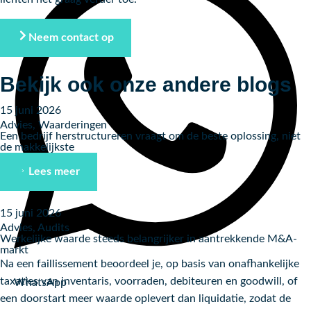
Neem contact op
Bekijk ook onze andere blogs
15 juni 2026
Advies
,
Waarderingen
Een bedrijf herstructureren vraagt om de beste oplossing, niet
de makkelijkste
Lees meer
15 juni 2026
Advies
,
Audits
Werkelijke waarde steeds belangrijker in aantrekkende M&A-
markt
Na een faillissement beoordeel je, op basis van onafhankelijke
taxaties van inventaris, voorraden, debiteuren en goodwill, of
WhatsApp
een doorstart meer waarde oplevert dan liquidatie, zodat de