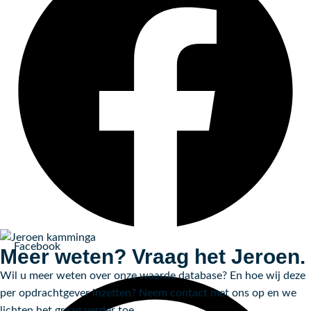
Facebook
Meer weten? Vraag het Jeroen.
Wil u meer weten over onze waarde database? En hoe wij deze
per opdrachtgever inzetten? Neem contact met ons op en we
lichten het graag verder toe.