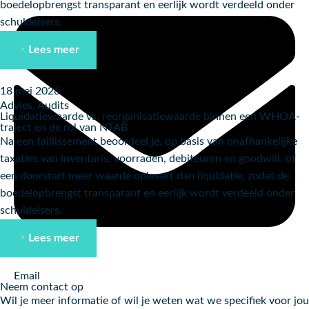
boedelopbrengst transparant en eerlijk wordt verdeeld onder
schuldeisers.
Lees meer
18 mei 2026
Advies
,
Audits
Liquidatiewaarde vs. reorganisatiewaarde binnen een WHOA-
traject en de rol van NTAB
Na een faillissement beoordeel je, op basis van onafhankelijke
taxaties van inventaris, voorraden, debiteuren en goodwill, of
een doorstart meer waarde oplevert dan liquidatie, zodat de
boedelopbrengst transparant en eerlijk wordt verdeeld onder
schuldeisers.
Lees meer
Email
Neem contact op
Wil je meer informatie of wil je weten wat we specifiek voor jou